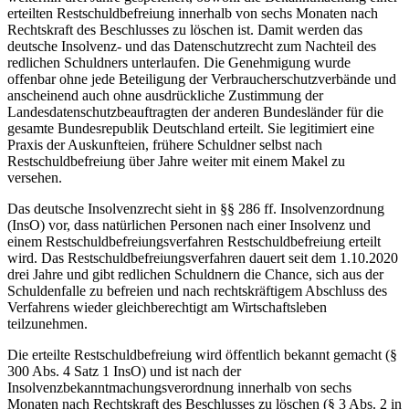
erteilten Restschuldbefreiung innerhalb von sechs Monaten nach
Rechtskraft des Beschlusses zu löschen ist. Damit werden das
deutsche Insolvenz- und das Datenschutzrecht zum Nachteil des
redlichen Schuldners unterlaufen. Die Genehmigung wurde
offenbar ohne jede Beteiligung der Verbraucherschutzverbände und
anscheinend auch ohne ausdrückliche Zustimmung der
Landesdatenschutzbeauftragten der anderen Bundesländer für die
gesamte Bundesrepublik Deutschland erteilt. Sie legitimiert eine
Praxis der Auskunfteien, frühere Schuldner selbst nach
Restschuldbefreiung über Jahre weiter mit einem Makel zu
versehen.
Das deutsche Insolvenzrecht sieht in §§ 286 ff. Insolvenzordnung
(InsO) vor, dass natürlichen Personen nach einer Insolvenz und
einem Restschuldbefreiungsverfahren Restschuldbefreiung erteilt
wird. Das Restschuldbefreiungsverfahren dauert seit dem 1.10.2020
drei Jahre und gibt redlichen Schuldnern die Chance, sich aus der
Schuldenfalle zu befreien und nach rechtskräftigem Abschluss des
Verfahrens wieder gleichberechtigt am Wirtschaftsleben
teilzunehmen.
Die erteilte Restschuldbefreiung wird öffentlich bekannt gemacht (§
300 Abs. 4 Satz 1 InsO) und ist nach der
Insolvenzbekanntmachungsverordnung innerhalb von sechs
Monaten nach Rechtskraft des Beschlusses zu löschen (§ 3 Abs. 2 in