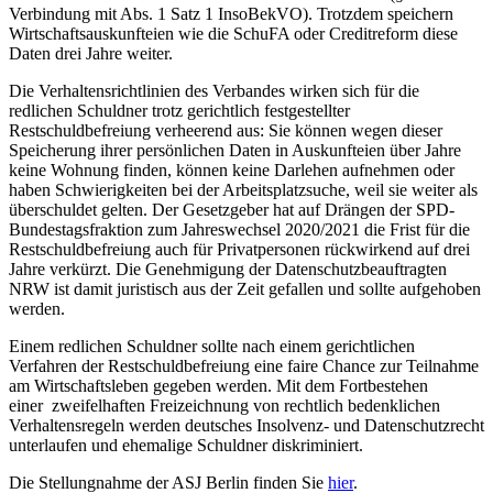
Verbindung mit Abs. 1 Satz 1 InsoBekVO). Trotzdem speichern
Wirtschaftsauskunfteien wie die SchuFA oder Creditreform diese
Daten drei Jahre weiter.
Die Verhaltensrichtlinien des Verbandes wirken sich für die
redlichen Schuldner trotz gerichtlich festgestellter
Restschuldbefreiung verheerend aus: Sie können wegen dieser
Speicherung ihrer persönlichen Daten in Auskunfteien über Jahre
keine Wohnung finden, können keine Darlehen aufnehmen oder
haben Schwierigkeiten bei der Arbeitsplatzsuche, weil sie weiter als
überschuldet gelten. Der Gesetzgeber hat auf Drängen der SPD-
Bundestagsfraktion zum Jahreswechsel 2020/2021 die Frist für die
Restschuldbefreiung auch für Privatpersonen rückwirkend auf drei
Jahre verkürzt. Die Genehmigung der Datenschutzbeauftragten
NRW ist damit juristisch aus der Zeit gefallen und sollte aufgehoben
werden.
Einem redlichen Schuldner sollte nach einem gerichtlichen
Verfahren der Restschuldbefreiung eine faire Chance zur Teilnahme
am Wirtschaftsleben gegeben werden. Mit dem Fortbestehen
einer zweifelhaften Freizeichnung von rechtlich bedenklichen
Verhaltensregeln werden deutsches Insolvenz- und Datenschutzrecht
unterlaufen und ehemalige Schuldner diskriminiert.
Die Stellungnahme der ASJ Berlin finden Sie
hier
.